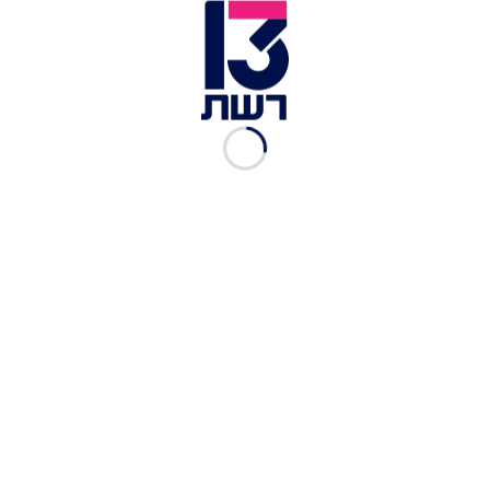
לקבוע את מותו במקום".
מוקדם יותר כאמור
נרצח ביריות ברהט אבראהים אבו
זאיד א-טורי
, תושב לוד בן 54. צוות מד"א שהגיע
לזירה מצא אותו במצב קשה ופינה אותו לבית החולים
סורוקה בבאר שבע, שם נאלצו הרופאים לקבוע את
מותו. שוטרי תחנת רהט פתחו בחקירת נסיבות
האירוע ובסריקות לאיתור חשודים, ועל-פי החשד
הרקע פלילי.
ארגון יוזמות אברהם עדכן כי 78 ערבים קיפחו את
חייהם מתחילת שנת 2026 בנסיבות הקשורות לפשיעה
ואלימות, בהם חמש נשים ו-37 צעירים מתחת לגיל 30,
זאת לעומת 60 קורבנות בתקופה המקבילה אשתקד -
עלייה של כ-28%.