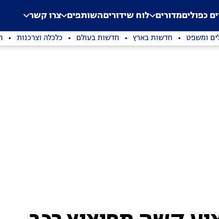
.
Application error: a clien
ים כפולים
מדורים
לוח שידורים
השותפים
צרו קשר
ים ומשפט
חדשות בארץ
חדשות בעולם
כלכלה וצרכנות
ת