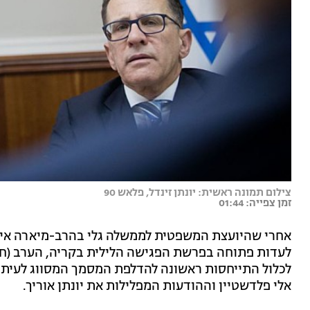
צילום תמונה ראשית: יונתן זינדל, פלאש 90
זמן צפייה: 01:44
אחרי שהיועצת המשפטית לממשלה גלי בהרב-מיארה א
לכלול התייחסות ראשונה להדלפת המסמך המסווג לעיתון ה
אלי פלדשטיין וההודעות המפלילות את יונתן אוריך.