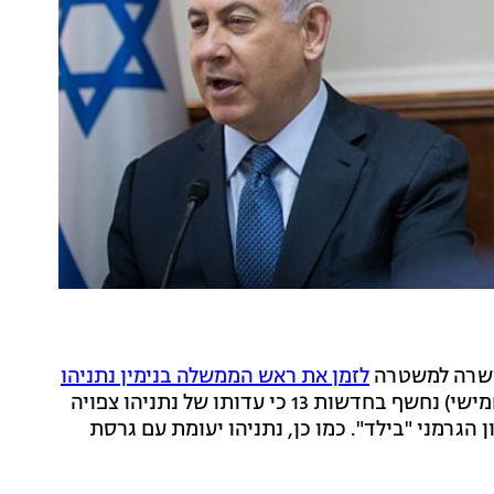
ישרה למשטרה
לזמן את ראש הממשלה בנימין נתניהו
לעדות פתוחה בפרשת הפגישה הלילית בקריה, הערב (חמישי) נחשף בחדשות 13 כי עדותו של נתניהו צפויה
גרמני "בילד". כמו כן, נתניהו יעומת עם גרסת