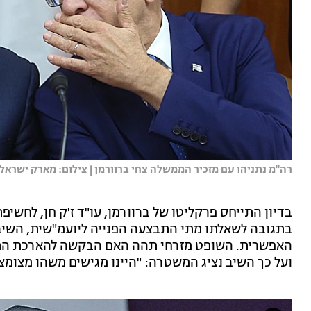
רה"מ נתניהו עם מזכיר הממשלה צחי ברוורמן | צילום: מארק ישראל ס
בתגובה לשאלתו מתי התבצעה הפנייה ליועמ"שית, השיב
האפשרית. השופט מזרחי תהה האם הבקשה להארכת התנא
ועל כך השיב נציג המשטרה: "היינו מגישים משהו מצומצ