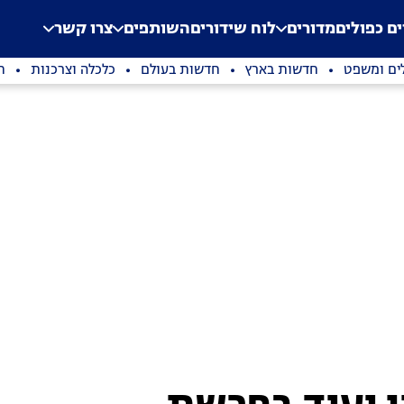
.
Application error: a clien
ים כפולים
מדורים
לוח שידורים
השותפים
צרו קשר
ים ומשפט
חדשות בארץ
חדשות בעולם
כלכלה וצרכנות
ת