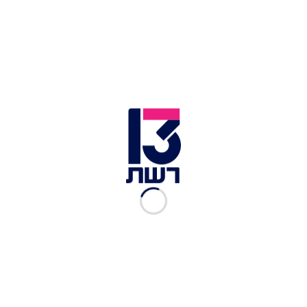
פעילות השוטרים בשועפאט | צילום: דוברות המשטרה
חשד לרצח
: תושב שועפאט כבן 22 מת מפצעיו הלילה
(שבת) בעקבות אירוע אלימות. הצעיר, יחד עם שלושה
נוספים תושבי מחנה הפליטים שסובלים כמוהו
מפציעות חודרות, הגיע למעבר שועפאט וכעבור זמן
קצר נקבע מותו. שלושת האחרים, בני 30, 20 ו-14
שנפצעו באורח קשה, פונו לבתי החולים שערי צדק
והדסה בהר הצופים לקבלת טיפול רפואי. החשוד
ברצח, אחד מהצעירים שנפצעו, נעצר.
שוטרי תחנת שפט של מחוז ירושלים הגיעו למעבר,
ונפתחה חקירה בחשד לרצח. לאחר בירור ראשוני של