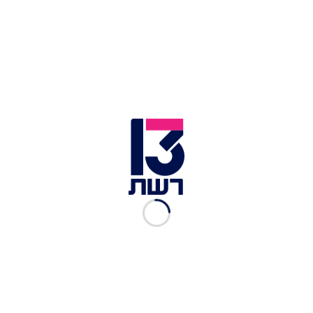
בית המשפט ציין בפסיקתו כי "בזכות אומץ ליבן של
הנשים נקטעו מעשיו הנלוזים של הנאשם ובכך הביאו
לסיומה של תקופה לא מבוטלת בה הנאשם עשה בגופן
ובנפשן של המתלוננות כבשלו".
נוכל הטינדר החרדי, הרב יוסף פרייזר