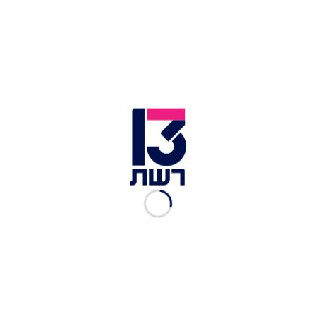
חשד לרצח בפארק וולפסון בת"א
לכתבות נוספות בחדשות 13 >>
חצי שנה אחרי הירי בחניון ברמלה: הנאשם ברצח
שוחרר למעצר בית
החשוד הולך עם מעדר: התיעוד שהוביל לפענוח רצח
הנער משפרעם
"דקר בגלל נביחות הכלבה": אישום בגין רצח הבכיר
במשמר בתיהמ"ש
ביום רביעי, גבר כבן 50 אותר ירוי למוות בשטח פתוח