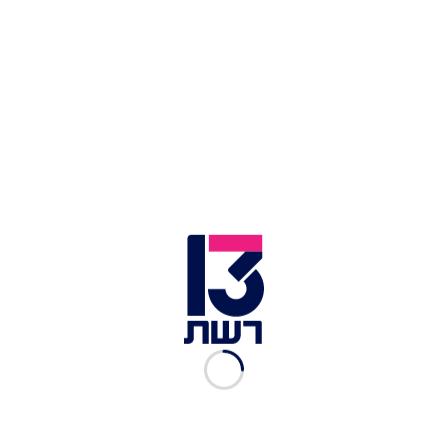
עמוס דב סילבר, מייסד ''טלגראס'' | צילום: החדשות 13
זוגתו של סילבר, גלי, הגיבה לדיווח וכתבה בדף
הפייסבוק שלה: "קוראת כתבות ולא מאמינה שזה
אמיתי עדיין, יכול להיות עוד ספין של משטרת ישראל
המושחתת. אם זה נכון, אשריו ואשרי חלקו, ישתבח
שמו לעד".
עו"ד ניר יסלוביץ, שייצג את סילבר, הבהיר כי אינו
מתפלא על המעשה. "משטרת ישראל נהגה בעמוס
בצורה שקשה לתאר אחרת מהזויה, הוא עבר חקירות
בשעות לא שעות ולעיתים בניגוד לאמנות
בין-לאומיות, תנאי מעצרו היו קשים, נמנע ממנו טיפול