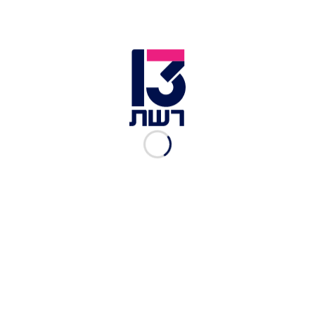
עזרה".
עוד בחדשות 13:
חשד: מאות תמונות עירום של נשים ונערות הופצו
בטלגרם; 12 נעצרו
תמונותיה האינטימיות הופצו ברשת: "מסתכלים עלינו
רק בתור גוף"
אונס בת ה-13 בדרום: חשוד נוסף זומן לחקירה