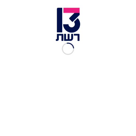
יותר לכך שהמסרים שלו מחלחלים וההסתה עובדת".
לכתבות נוספות בחדשות 13 >>
עשרות רחפנים, סכינים וציוד צלילה: צה"ל סיכל
הברחת ענק לעזה
צה"ל הרס את בתי המחבלים שרצחו את דביר שורק
בגוש עציון
פרשת המין בקפריסין: היום – דיון מכריע בהודאת
הצעירה הבריטית