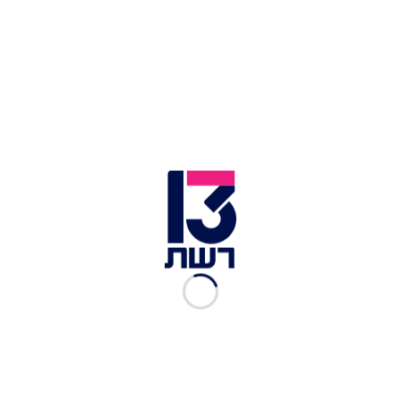
הדם. הגוף שלי התחיל לרעוד והבנתי את הגדולה של
הרגע, שהצלתי חיים של בן אדם", שחזרה רווית, עדת
ראייה לתקרית שהגישה לבנאי סיוע רפואי ראשוני.
"מזל שעשיתי קורס בעזרה ראשונה".
עוד בחדשות 13:
חשד לניסיון חיסול ברמאללה: מקורב למשפחת פשע
נפצע אנוש מירי
"דן" תפצה נערים ממוצא אתיופי – שנהגת סירבה
להעלותם לאוטובוס
פקידים, נהגים ומתווכים: נחשפה רשת של סחר
בנשים בגוש דן