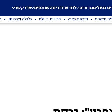
.
Application error: a clien
ים כפולים
מדורים
לוח שידורים
השותפים
צרו קשר
ים ומשפט
חדשות בארץ
חדשות בעולם
כלכלה וצרכנות
ת