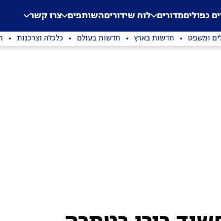
.
Application error: a clien
ים כפולים
מדורים
לוח שידורים
השותפים
צרו קשר
ים ומשפט
חדשות בארץ
חדשות בעולם
כלכלה וצרכנות
ת