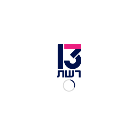
שנמצאו בו.
אבו עצא הואשם בעבירות של פגיעה בפרטיות
והטרדה מינית באמצעות פרסום והפצה, פריצה לרכב,
גניבה, חדירה לחומר מחשב כדי לבצע עבירה, הפרעה
לשוטר במילוי תפקידו והשמדת ראיה.
שרון פרי וסאבר אבו עצא | צילום: חדשות 13