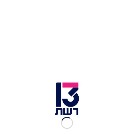
אזיקים (אילוסטרציה) | צילום: שאטרסטוק
שוטרי תחנת חדרה עצרו הבוקר (שלישי) תושב העיר
בן 48, בחשד לביצוע מעשים מגונים בילדה בת 6
בביתו ובבית כנסת בעיר. על-פי החשד, הגבר פיתה
אותה באמצעות ממתקים ותקף אותה מינית מספר
פעמים.
המשטרה פתחה בחקירה ומסרה כי היא תבקש מבית
משפט השלום בחדרה להאריך את מעצרו של החשוד
"בהתאם לממצאי החקירה וחומר הראיות".