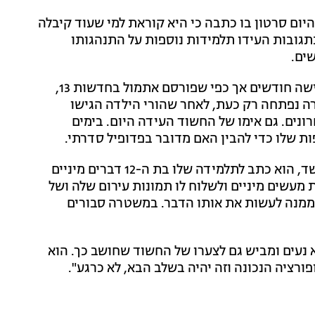
ום סרטון בו כתבה כי היא קוראת למי שעוד קיבלה
 בתגובות העידו תלמידות נוספות על התנהגותו
ים.
אוקון פוטר מתפקידו על ידי משרד החינוך כבר לפני חמישה חודשים אך כפי שפורסם אתמול בחדשות 13,
 נפתחה רק כעת, לאחר שהורי הילדה הגישו
נים. גם אימו של החשוד העידה היום. בימים
ת שלו כדי להבין האם מדובר בפדופיל סדרתי.
אתמול הוארך מעצרו של אוקון בחמישה ימים. על פי החשד, הוא כתב לתלמידה שלו בת ה-12 דברים מיניים
 מעשים מיניים ולשלוח לו תמונות עירום שלה ושל
ממנה לעשות את אותו הדבר. במשטרה סבורים
לא נעים ומביש גם לצערו של החשוד שחושב כך. הוא
ורציה הנכונה וזה יהיה בשלב הבא, לא כרגע".