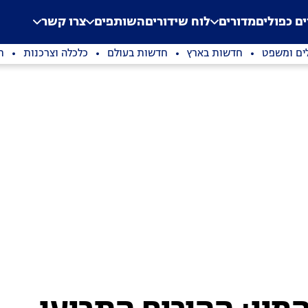
.
Application error: a clien
ים כפולים
מדורים
לוח שידורים
השותפים
צרו קשר
ים ומשפט
חדשות בארץ
חדשות בעולם
כלכלה וצרכנות
ת