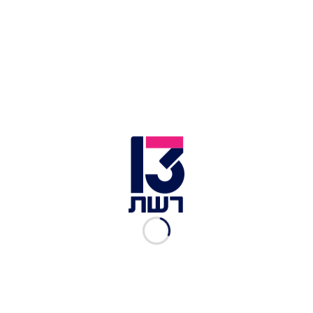
חקירת מותו של סלומון
"סוג של נחמה שמקלה על האבל": אחותו של סלמון
טקה עלתה לארץ