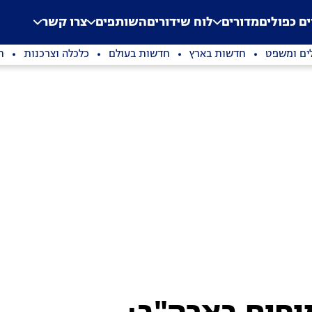
.
Application error: a clien
ים כפולים
מדורים
לוח שידורים
השותפים
צרו קשר
ים ומשפט
חדשות בארץ
חדשות בעולם
כלכלה וצרכנות
ת