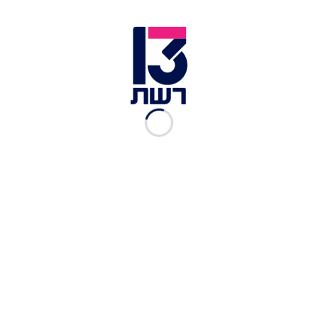
זמן צפייה: 00:57
תושב אבו גוש בן 19 נעצר אתמול (שלישי) בחשד
שהתחזה לחייל צה"ל ברשת, והפיץ מסרים נגד
המדינה ונגד הצבא. החשוד נחקר והמשטרה תבקש
להאריך את מעצרו.
החקירה החלה בימים האחרונים לאחר שחמ"ל
התודעה במשטרת מחוז ירושלים ניטר ברשתות
החברתיות ריאיון בשפה האנגלית עם צעיר שטוען
להרג שיטתי של נשים, ילדים ותינוקות במלחמה בעזה
- תוך שהוא מציג את עצמו כחייל צה"ל. הריאיון,
שהתקיים בשפה האנגלית, צבר צפיות רבות וחשיפה
נרחבת ברשת.