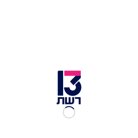
אדם עם קפוצ'ון על הראש והחל להכות אותו. בעל
החנות נפל, נחבל וחטף אגרופים ובעיטות לפניו
ולבטנו.
לכתבות נוספות בחדשות 13 >>
רה"מ ליועמ"ש: אפסות פעולתך נוכח קריאות הרצח
נגדי – התרת דמי
גמזו מזהיר: "עסקים שיעברו על מגבלת ההתקהלות –
ייסגרו"
כחול לבן לא תשתתף בהצבעה על החוק לפסילת
נאשם מלהרכיב ממשלה