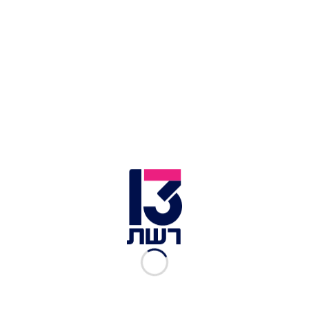
נעצר לחקירה בסיומה נכלא. כאמור, היום יוחלט האם
להשאירו במעצר.
לכתבות נוספות בחדשות 13 >>
16 שנות מאסר נגזרו על סייען הפיגוע בהר הבית
ב-2017
"לכבוד המרטיר המהולל": כנסייה בת 1,500 שנה
נחשפה בבית שמש
רחפן צה"ל נפל בגבול לבנון; "חזבאללה הפיל את כלי
הטיס"