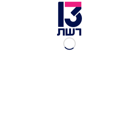
באזור בית החולים איכילוב, שלאחר מכן בית המשפט
קבע כי הוא לא קשור לאירוע. השנייה, היא מכשיר
טלפון שעל פי בדיקה טכנולוגית, אנורי התקשר ממנו
אל הקורבן לפני התקיפה.
לכתבות נוספות בחדשות 13 >>
מתווה כחלון לביטול יום השבתון במקרה של בחירות
שלישיות
מייסד טלגראס והחפרפרת בלהב 433: האם שוטר
הדליף מידע לסילבר?
שיחות מנכ"ל וואלה עם הזוג אלוביץ': כך פעלו עבור
משפחת נתניהו