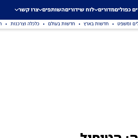
.
Application error: a clien
ים כפולים
מדורים
לוח שידורים
השותפים
צרו קשר
ים ומשפט
חדשות בארץ
חדשות בעולם
כלכלה וצרכנות
ת