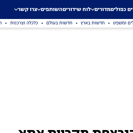
.
Application error: a clien
ים כפולים
מדורים
לוח שידורים
השותפים
צרו קשר
ים ומשפט
חדשות בארץ
חדשות בעולם
כלכלה וצרכנות
ת