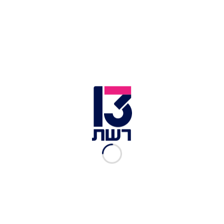
זמן צפייה: 00:39
בפעם השניה תוך פחות מחודש, כתובות גרפיטי
נוספות רוססו הלילה (בין רביעי לחמישי) מחוץ
למשרדי רשת 13 ברמת החייל שבתל אביב. על קיר
הבטון בחזית הבניין נרשמו מספר כתובות, בהן
"פרפורי גסיסת הכפירה החילונית", "עוולות כוח 100"
וכתובת שבה נכתב "סער אופיר גיבור קדוש" - שמו של
החייל העצור בחשד לאלימות וחטיפת מחבל.
אמו של אופיר גינתה את ריסוס הגרפיטי וכינתה אותו
"מעשה שפוגע באחדות העם".