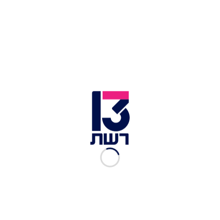
כוח שיטור שהגיע למקום עצר את הגבר ומעצרו
הוארך מעת לעת בבית המשפט על פי בקשת
המשטרה. הוגש נגדו כתב אישום בגין עבירות של
גרימת חבלה חמורה, תקיפת עובד ציבור, איומים
והתנהגות פרועה במקום ציבורי. כמו כן, פרקליטות
מחוז צפון הגישה בקשה למעצרו עד תום ההליכים.
לכתבות נוספות בחדשות 13:
נאבקים על חיי הילוד מהתאונה הקטלנית: "סיכוייו
לשרוד – קטנים"
ארה"ב: ילד ישראלי בן 8 טבע למוות בתאונת שיט בניו
יורק
אב התינוקת שמתה בטיסה מתאילנד: "ילדה קסומה
שהביאה אור ואהבה"