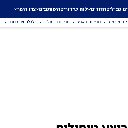
.
Application error: a clien
ים כפולים
מדורים
לוח שידורים
השותפים
צרו קשר
ים ומשפט
חדשות בארץ
חדשות בעולם
כלכלה וצרכנות
ת