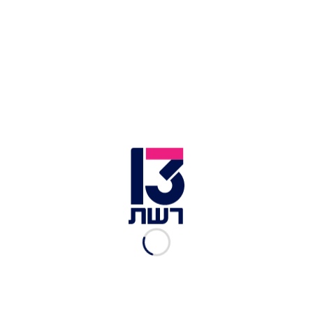
גבר נורה בצפון הארץ במהלך מרדף משטרתי
זמן צפייה: 01:33
גבר נורה למוות הלילה (ראשון) במהלך מרדף משטרתי
באזור גבעת משואה שבירושלים. שלושה רכבים
הנחשדו כגנובים זוהו על ידי השוטרים, והם החלו
לדלוק אחריהם. הנהג שנורה, על פי המשטרה, אחד
החשודים סיכן את חיי האזרחים והבלשים, והם ירו
לעברו. הוא נפצע אנוש, פונה לבית החולים ושם נקבע
מותו.
נפתחה חקירה, ונסיבות האירוע נבדקות. בתום
המרדף הלילי נעצרו ארבעה חשודים, תושבי השטחים