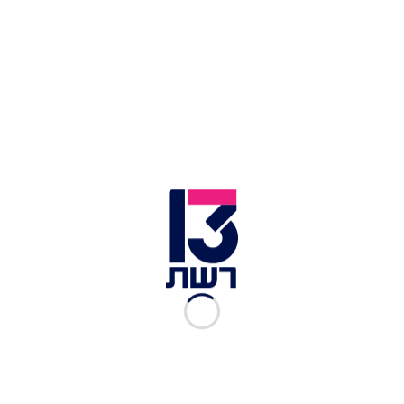
זירת הרצח בחיפה | צילום: דוברות זק"א
שעות לאחר האירוע בו נרצחו חורי ופיסל, נרצח ביריות
מוחמד זידאן, בן 30, ביישוב ריינה הסמוך לנצרת.
חובשי מד"א רביע ח'ורי ועבד ג'ואמיס סיפרו מהזירה:
"ראינו את הפצוע שוכב כשהוא מחוסר הכרה, ללא