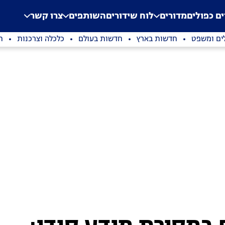
.
Application error: a clien
ים כפולים
מדורים
לוח שידורים
השותפים
צרו קשר
ים ומשפט
חדשות בארץ
חדשות בעולם
כלכלה וצרכנות
ת