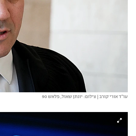
עו"ד אורי קורב | צילום: יונתן שאול, פלאש 90