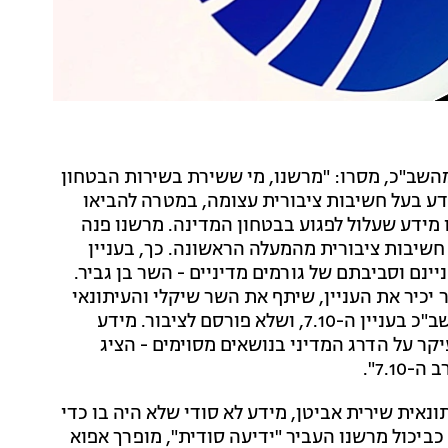
א' מהשב"כ, מסרו: "מרשנו, מי ששירת בשירות הבטחון
דע בעל חשיבות ציבורית עצומה, במטרה להביאו
 מידע שעלול לפגוע בבטחון המדינה. מרשנו פנה
 חשיבות ציבורית מהמעלה הראשונה. כך, בעניין
ם וסביבתם של גורמים מדיניים - השר בן גביר.
כיר את העניין, שיתף את השר שיקלי והעיתונאי
עמית סגל בדברים. כן העביר מרשנו מידע מתוך תחקיר שב"כ בעניין ה-7.10, ושלא פורסם לציבור. מידע
ר על הדרג המדיני בנושאים מסוימים - הציג
7.".
נאית שירית אביטן, מידע לא סודי שלא היה בו כדי
ביכול מרשנו העביר "ידיעה סודית", מופרך אפוא