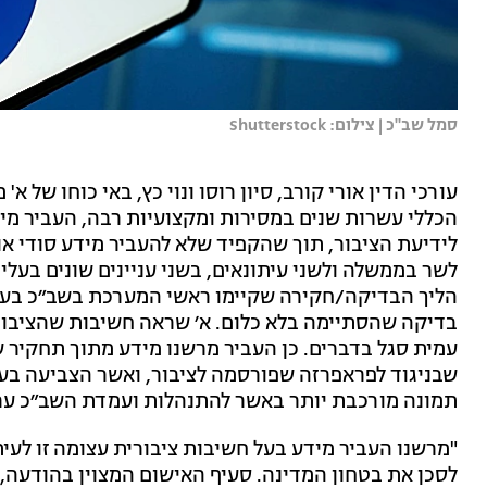
סמל שב"כ | צילום: Shutterstock
עורכי הדין אורי קורב, סיון רוסו ונוי כץ, באי כוחו של 
הכללי עשרות שנים במסירות ומקצועיות רבה, העביר מי
לידיעת הציבור, תוך שהקפיד שלא להעביר מידע סודי או
לשר בממשלה ולשני עיתונאים, בשני עניינים שונים בעלי
הליך הבדיקה/חקירה שקיימו ראשי המערכת בשב״כ בעניינ
בדיקה שהסתיימה בלא כלום. א׳ שראה חשיבות שהציבור י
שבניגוד לפראפרזה שפורסמה לציבור, ואשר הצביעה בעיק
תמונה מורכבת יותר באשר להתנהלות ועמדת השב״כ ערב ה-10
"מרשנו העביר מידע בעל חשיבות ציבורית עצומה זו לעיתו
לסכן את בטחון המדינה. סעיף האישום המצוין בהודעה, כ