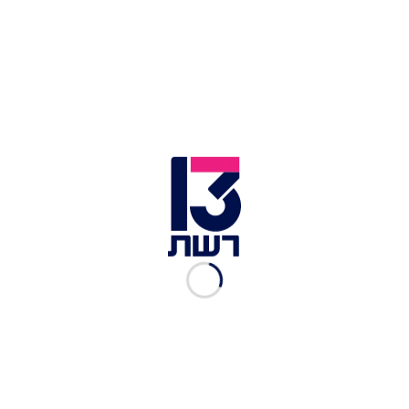
ח"כ טלי גוטליב | צילום: יונתן זינדל, פלאש 90