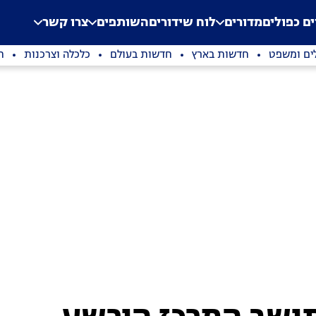
.
Application error: a clien
ים כפולים
מדורים
לוח שידורים
השותפים
צרו קשר
ים ומשפט
חדשות בארץ
חדשות בעולם
כלכלה וצרכנות
ת