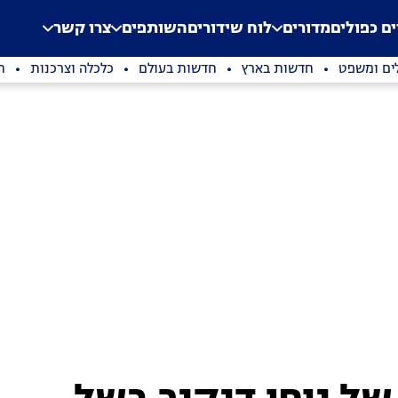
.
Application error: a clien
ים כפולים
מדורים
לוח שידורים
השותפים
צרו קשר
ים ומשפט
חדשות בארץ
חדשות בעולם
כלכלה וצרכנות
ת