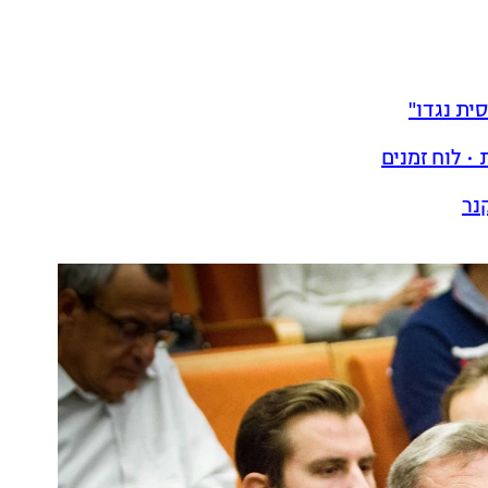
ית נגדו"
• לוח זמנים
נר