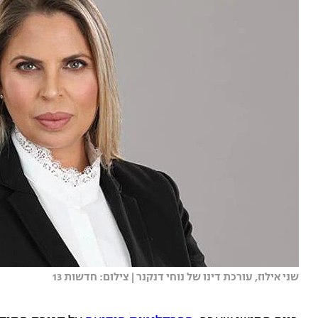
שני אילוז, עורכת דינו של נוחי דנקנר | צילום: חדשות 13