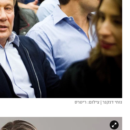
נוחי דנקנר | צילום: ריטרס