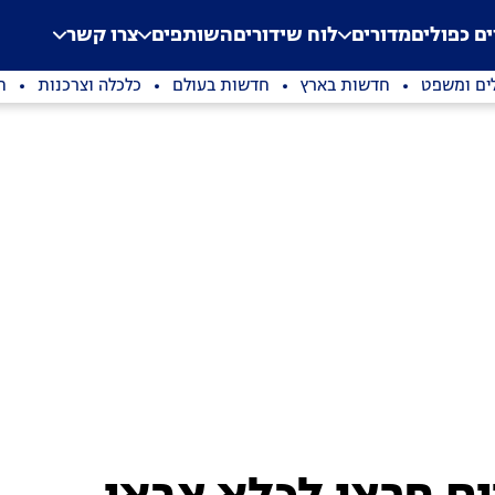
.
Application error: a clien
ים כפולים
מדורים
לוח שידורים
השותפים
צרו קשר
ים ומשפט
חדשות בארץ
חדשות בעולם
כלכלה וצרכנות
ת