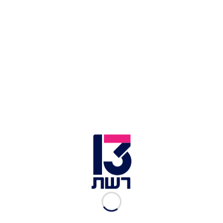
ארה"ב לישראל: בחנו מחדש השתתפות סינית במכרז
להקמת מתקן התפלה
בין סכסוך משפחות לחשש מהדבקה המונית: כך
נראית רהט תחת מלחמה