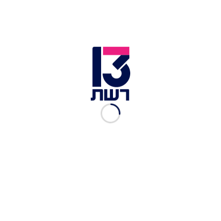
ראש הממשלה בנימין נתניהו ויועץ המשפטי לממשלה אביחי
מנדלבליט | צילום: רויטרס
כזכור, בשבוע שעבר
תמו הדיונים
במסגרת השימוע
בתיקי רה"מ. השימוע היה אפקטיבי, אך עם זאת, לא
ישנה ככל הנראה את עמדת היועץ המשפטי בנוגע
לתיק 1000. מדובר בתיק שבפרקליטות מיסוי וכלכלה
ובמשטרה מאוד בטוחים בו. טובות ההנאה שהועברו