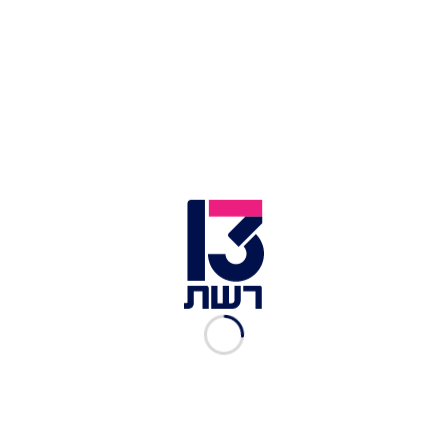
עופר גולן | צילום: החדשות 13
מוקדם יותר היום (שישי)
פנו הפרקליטים
של עופר
גולן ויונתן אוריך ליועץ המשפטי לממשלה, אביחי