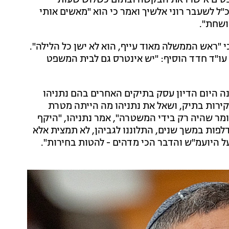
ופטים אישרו את הבקשה ובתום כשלוש שעות
"ל לשעבר רוני אלשיך ואמר כי הוא "מאשים אותי
ושחת".
י "ראש הממשלה מאוד עייף, הוא לא ישן כל הלילה".
ו"ד חדד הוסיף: "יש אינטרס גם לבית המשפט
 עדותו העיד נתניהו בתיק 4000, ולראשונה היום הדיון עסק בתיקים האחרים בהם נתניהו
ירות בתיק, ושאל את נתניהו מה הייתה מטרת
מר שהיה רק בידי המשטרה", אמר נתניהו, "היקף
פות במשך שנים, התלוננו לגביהן, לא תמצית אלא
ל היועמ"ש והדבר הכי מדהים - להטות בחירות".