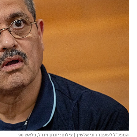
המפכ"ל לשעבר רוני אלשיך | צילום: יונתן זינדל, פלאש 90