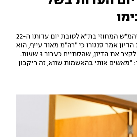
יום העדות בשל
ימו
לאחר ששב מוושינגטון, ראש הממשלה חזר לביהמ"ש המחוזי בת"א לטובת יום עדותו ה-22
יון אמר סנגורו כי "רה"מ מאוד עייף, הוא
לא ישן כל הלילה". השופטים קיבלו את בקשתו לקצר את הדיון, שהסתיים כעבור 3 שעות.
 "מאשים אותי בהאשמות שווא, זה ריקבון