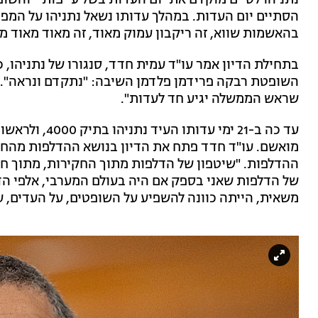
נתניהו לסיים מוקדם את יום העדות בשל עייפות - והש
הסתיים יום העדות. במהלך עדותו נשאל נתניהו על המפכ
בהאשמות שווא, זה ריקבון עמוק מאוד, זה מאוד מאוד מ
בתחילת הדיון אמר עו"ד עמית חדד, סנגורו של נתניהו, כ
השופטת רבקה פרידמן פלדמן השיבה: "נתקדם ונראה". ע
שראש הממשלה יגיע חד לעדות".
עד כה ב-21 ימי
מואשם. עו"ד חדד פתח את הדיון בנושא ההדלפות מהחק
ההדלפות. "שיטפון של הדלפות מתוך החקירות, מתוך חו
של הדלפות שאני בספק אם היה בעולם המערבי, אלפי הדל
משאית, הייתה כוונה להשפיע על השופטים, על העדים, ע