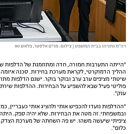
רה"מ נתניהו בבית המשפט | צילום: מרים אלסטר, פלאש 90
"הייתה התערבות חמורה, חדה ומתוזמנת של הדלפות שר
ההליך הדמוקרטי, לקראת מערכת בחירות. סכנה איומה לד
שיטתי מציפים ערב ערב ובוקר בוקר. ישנם הדלפות מתו
פוליטי פעיל שבא להשפיע על הבחירות. ההדלפות שירתו 
ענק".
"ההדלפות נועדו להכפיש אותי ולהציג אותי כעבריין, כ
ובמשפחתי. זה מטה את הבחירות. שלא יהיה ספק. היתה
ציפיתי שיעשה משהו. יש פה השחתה של מערכת הצדק. 
כלום".