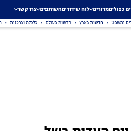
.
Application error: a clien
ים כפולים
מדורים
לוח שידורים
השותפים
צרו קשר
ים ומשפט
חדשות בארץ
חדשות בעולם
כלכלה וצרכנות
ת