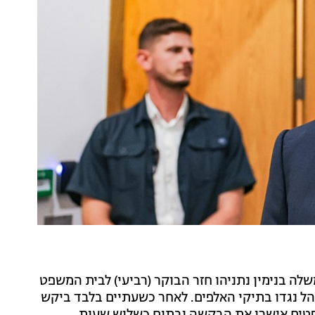
לה בנימין נתניהו חזר הבוקר (רביעי) לבית המשפט
 יום עדותו ה-22 במשפט המתנהל נגדו בתיקי האלפים. לאחר כשעתיים בלבד ביקש