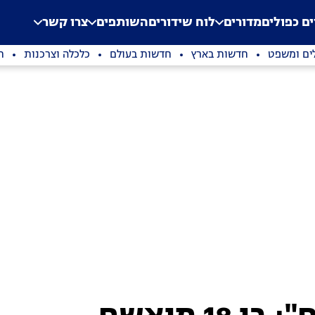
.
Application error: a clien
ים כפולים
מדורים
לוח שידורים
השותפים
צרו קשר
ים ומשפט
חדשות בארץ
חדשות בעולם
כלכלה וצרכנות
ת