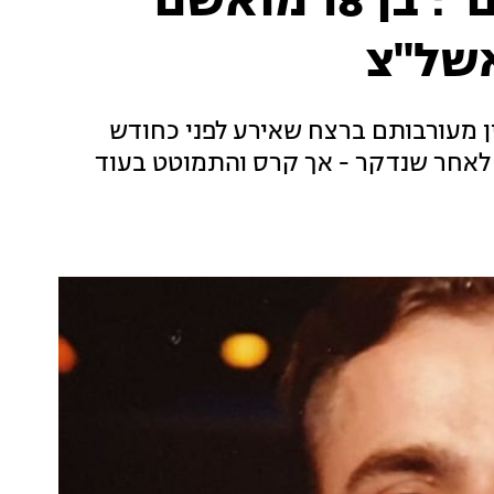
"דקר אותו בגב 6 פעמים": בן 18 מואשם
אשל"צ
ין מעורבותם ברצח שאירע לפני כחודש
ח לאחר שנדקר - אך קרס והתמוטט בעוד