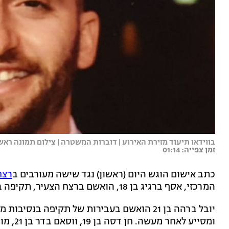
בווידאו תיעוד מזירת האירוע | דוברות המשטרה | צילום תמונה ר
זמן צפייה: 01:14
כתב אישום הוגש היום (ראשון) נגד שישה מעורבים ב
רצח
המרכזי, אסף ברגיג בן 18, הואשם ברצח הצעיר, תקיפה בנסיבות מחמירות של חבריו ושיבוש מהלכי משפט.
יובל ברהה בן 21 הואשם בעבירות של תקיפה ב