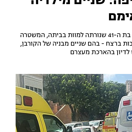
ה: שניים מילדיה
ימם
פחות מיממה אחרי הרצח של טליה (נור) ח'טיב, בת ה-41 שנורתה למוות בביתה, המשטרה
ת ברצח - בהם שניים מבניה של הקורבן,