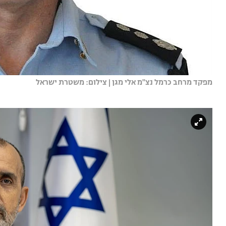
מפקד מרחב כרמל נצ''מ אלי מגן | צילום: משטרת ישראל