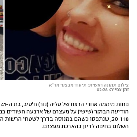
צילום תמונה ראשית: תיעוד מבצעי מד"א
זמן צפייה: 02:28
פחות מיממה אחרי הרצח של טליה (נור) ח'טיב, בת ה-41 ש
הודיעה הבוקר (שישי) על מעצרם של ארבעה חשודים במע
18 ו-20, שנתפסו כשהם במנוסה בדרך לשטחי הרשות
השלום בחיפה לדיון בהארכת מעצרם.