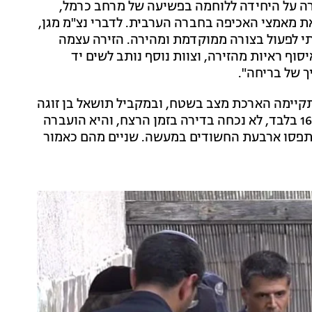
רה על היחידה ללוחמה בפשיעה של מרחב כרמל,
את מאמצי האכיפה בחברה הערבית. לדברי נצ"מ מגן,
תי לפעול בצורה ממוקדמת ומהירה. הזירה עצמה
סוף ראיות מהזירה, וצוות נוסף נותב לשים יד
 של בריחה".
יימה הארכת מצב בשטח, ובמקביל תושאל בן זוגה
של הקורבן, שנכח בדירה בעת הרצח. בתה הצעירה, בת 16 בלבד, לא נכחה בדירה בזמן הרצח, והיא הועברה
נתפסו ארבעת החשודים במעשה. שניים מהם כאמור