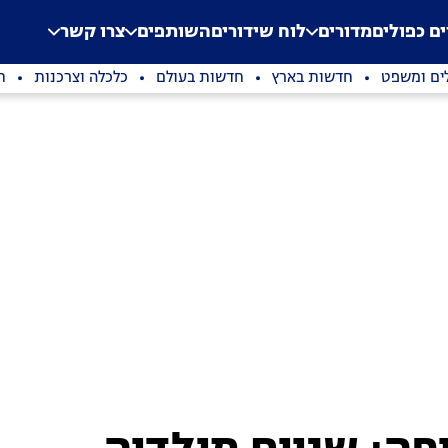
.
Application error: a clien
ים כפולים
מדורים
לוח שידורים
השותפים
צרו קשר
ים ומשפט
חדשות בארץ
חדשות בעולם
כלכלה וצרכנות
ת