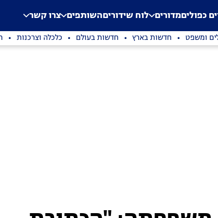
.
Application error: a clien
ים כפולים
מדורים
לוח שידורים
השותפים
צרו קשר
ים ומשפט
חדשות בארץ
חדשות בעולם
כלכלה וצרכנות
ת