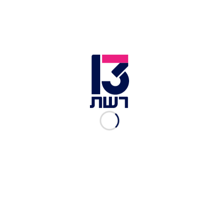
ביתו הפרטי של ראש הממשלה נתניהו בקיסריה | צילום: חדשות
עשר
בתגובה לפרסום הראשון, מבני הזוג נתניהו נמסר:
"שקר וכזב. כל הוצאות הבריכה שולמו מכספה הפרטי
של משפחת נתניהו. העבודות האחרות שבוצעו במעון
בקיסריה קיבלו את כל האישורים ועברו את כל
הוועדות הנדרשות. החשב הכללי מינה מפקד מיוחד