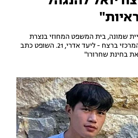
ח יואל להנגהל
איות"
שים לאחר רצח הנער בן ה-18 בקריית שמונה, בית המשפט המחוזי בנצרת
בוחן אפשרות לשחרר למעצר בית את החשוד המרכזי ברצח - ליעד אדרי, 21. השופט כתב
ת בחינת שחרורו"