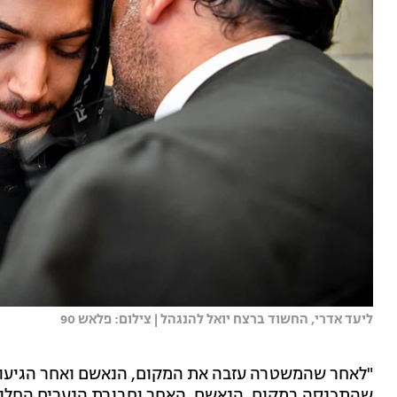
ליעד אדרי, החשוד ברצח יואל להנגהל | צילום: פלאש 90
"לאחר שהמשטרה עזבה את המקום, הנאשם ואחר הגיעו 
שהתכנסה במקום. הנאשם, האחר וחבורת הנערים החלו