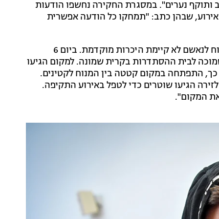
 ותוקף נערים". במסגרת החקירה נחשפו הודעות
אירוע, שבהן כתב: "תמחקו כל הודעה אפשרית
לפי כתב האישום שהגישה עו"ד אליזבט קדמון, "בין המנוח לנאשם לא קיימת היכרות מוקדמת. ביום 6
רחבה הסמוכה לבית ההסתדרות בקרית שמונה. למקום הגיעו
כך, התפתחה במקום קטטה בין המנוח לקטינים.
זירה הגיעו שוטרים כדי לטפל באירוע התקיפה.
את המקום".