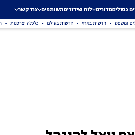
.
Application error: a clien
ים כפולים
מדורים
לוח שידורים
השותפים
צרו קשר
ים ומשפט
חדשות בארץ
חדשות בעולם
כלכלה וצרכנות
ת