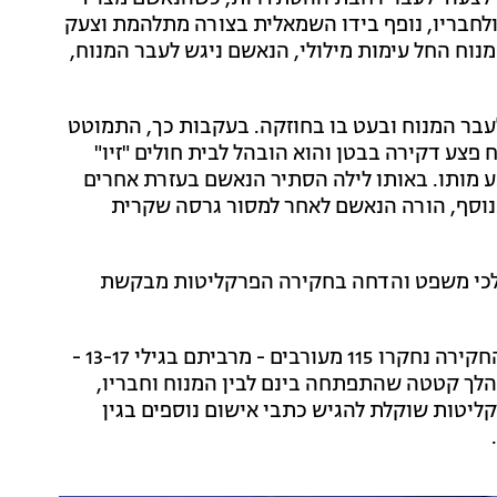
ולחבריו, נופף בידו השמאלית בצורה מתלהמת וצעק
מנוח החל עימות מילולי, הנאשם ניגש לעבר המנוח,
בר המנוח ובעט בו בחוזקה. בעקבות כך, התמוטט
פצע דקירה בבטן והוא הובהל לבית חולים "זיו"
ע מותו. באותו לילה הסתיר הנאשם בעזרת אחרים
בנוסף, הורה הנאשם לאחר למסור גרסה שקרית
הלכי משפט והדחה בחקירה הפרקליטות מבקשת
מהמשטרה נמסר טרם הגשת כתב האישום, כי "במהלך החקירה נחקרו 115 מעורבים - מרביתם בגילי 13-17 -
לך קטטה שהתפתחה בינם לבין המנוח וחבריו,
יטות שוקלת להגיש כתבי אישום נוספים בגין