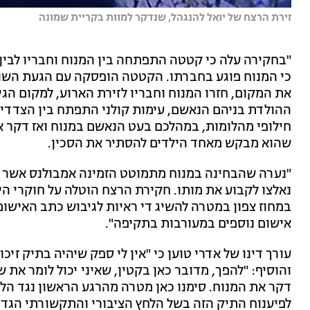
זירת הרצח של יואל להנגהל, שנדקר למוות בקריית שמונה
"בחקירה עלה כי קטטה התפתחה בין המנוח וחבריו לבי
כי המנוח פוגע בחברתו. הקטטה הופסקה עם הגעת השוט
את המקום, חזרו המנוח וחבריו לזירת הארוע, למקום הגי
ההולדת בניהם הנאשם, עימות קולני התפתח בין הצדדי
חילופי מהלומות, במהלכם בעט הנאשם במנוח ואז דקר או
שהוא מבקש מאחד הילדים להסתיר את הסכין.
"נערה שהבחינה במנוח מתמוטט הזמינה אמבולנס אשר פי
נאלצו לקבוע את מותו. חקירת הרצח הוטלה על חוקרי 
במחוז צפון במטרה להשיג די ראיות לגיבוש כתב האיש
אישום נוספים במעורבות בתקיפה".
עורך דינו של אדרי טוען כי "אין לי ספק שיהיה בתיק זיכו
והוסיף: "להפך, מדובר כאן בקטין, שאיני יכול לומר א
דקר את המנוח. סימנו כאן מטרה מהרגע הראשון נגד הלק
לפיענוח התיק הזה בשל הלחץ הציבורי והתקשורתי הגדול