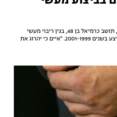
 נאשם בביצוע מעשי
הפרקליטות הגישה כתב אישום נגד יוסף קארו, תושב כרמיאל בן 48, בגין ריבוי מעשי
אינוס תוך שימוש בכוח וגרימת סבל גופני - שביצע בשנים 2001-1999. "איים כי יהרוג את