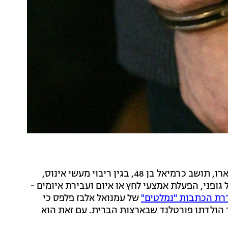
הפרקליטות הגישה היום (רביעי) כתב אישום נגד יוסף קארו, תושב כרמיאל בן 48, בגין ריבוי מעשי אינוס,
גופני, הפעלת אמצעי לחץ או איום ועבירת איומים -
ת הכתבות "נמלטים"
של עמנואל אלבז פלפס כי
שמו היה ג'ים, הואשם בתקיפת ילדה בת 9 בעיר הולדתו פורטלנד שבארצות הברית. עם זאת הוא