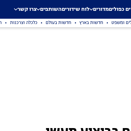
.
Application error: a clien
ים כפולים
מדורים
לוח שידורים
השותפים
צרו קשר
ים ומשפט
חדשות בארץ
חדשות בעולם
כלכלה וצרכנות
ת