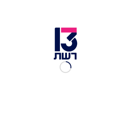
ועדת ההיתרים לנתניהו: פרט על יחסיך הכלכליים עם
בן דודך
עו''ד עמית חדד | צילום: רפאל מזרחי