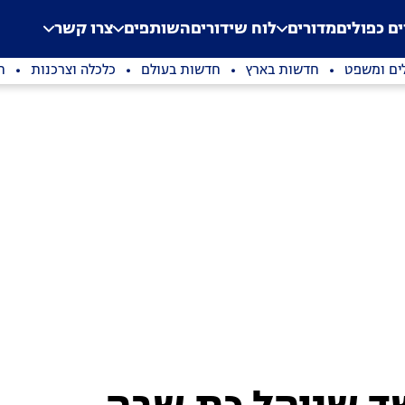
.
Application error: a clien
ים כפולים
מדורים
לוח שידורים
השותפים
צרו קשר
ים ומשפט
חדשות בארץ
חדשות בעולם
כלכלה וצרכנות
ת