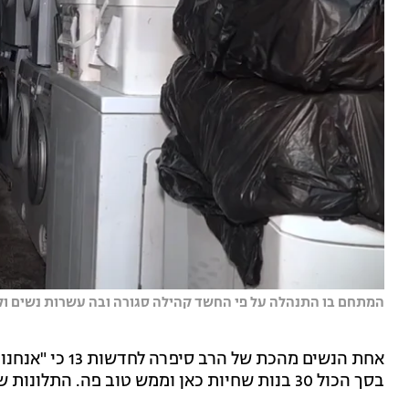
המתחם בו התנהלה על פי החשד קהילה סגורה ובה עשרות נשים וקט
אחת הנשים מהכת ש
בסך הכול 30 בנות שחיות כאן וממש טוב פה. התלונות של הבנות שיצאו זה מקנאה, השם לא שפר עליהן".