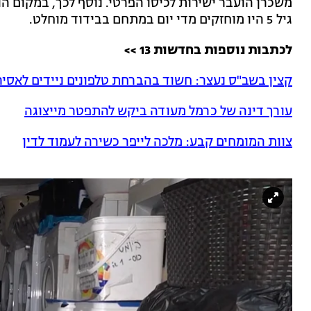
משכרן הועבר ישירות לכיסו הפרטי. נוסף לכך, במקום ה
גיל 5 היו מוחזקים מדי יום במתחם בבידוד מוחלט.
לכתבות נוספות בחדשות 13 >>
קצין בשב"ס נעצר: חשוד בהברחת טלפונים ניידים לאסיר
עורך דינה של כרמל מעודה ביקש להתפטר מייצוגה
צוות המומחים קבע: מלכה לייפר כשירה לעמוד לדין