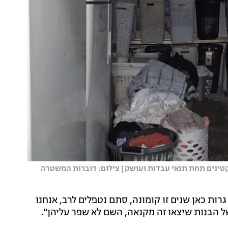
ינים תחת תנאי עבדות ועושק | צילום: דוברות המשטרה
ל הרב סיפרה לחדשות 13 כי "אנחנו גרות כאן שנים זו קומונה, סתם נטפלים לרב, אנחנו