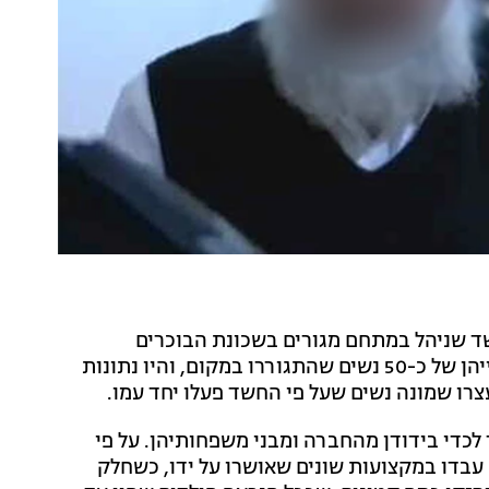
 (שני) רב בשנות ה-60 לחייו, בחשד שניהל במתחם מגורים בשכונת הבוכרים
שבירושלים קהילה סגורה, שם שלט באופן אבסולוטי בחייהן של כ-50 נשים שהתגוררו במקום, והיו נתונות
צרו שמונה נשים שעל פי החשד פעלו יחד עמו.
לכדי בידודן מהחברה ומבני משפחותיהן. על פי
 עבדו במקצועות שונים שאושרו על ידו, כשחלק