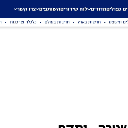
.
Application error: a clien
ים כפולים
מדורים
לוח שידורים
השותפים
צרו קשר
ים ומשפט
חדשות בארץ
חדשות בעולם
כלכלה וצרכנות
ת