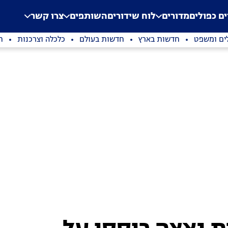
.
Application error: a clien
ים כפולים
מדורים
לוח שידורים
השותפים
צרו קשר
ים ומשפט
חדשות בארץ
חדשות בעולם
כלכלה וצרכנות
ת