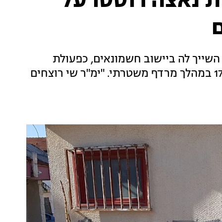
ת נאצה רוססו על
שייך לה ביישוב חשמונאים, כפעולת
תגמול על האירוע שבו נהרג נער הגבעות בן ה-17 במהלך מרדף משטרתי. "ימ"ר שי רוצחים