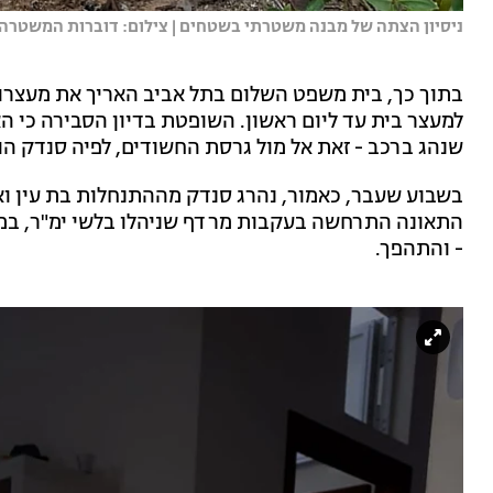
ניסיון הצתה של מבנה משטרתי בשטחים | צילום: דוברות המשטרה
בתוך כך, בית משפט השלום בתל אביב האריך את מעצרו 
למעצר בית עד ליום ראשון. השופטת בדיון הסבירה כי 
שנהג ברכב - זאת אל מול גרסת החשודים, לפיה סנדק הוא
בשבוע שעבר, כאמור, נהרג סנדק מההתנחלות בת עין ואר
התאונה התרחשה בעקבות מרדף שניהלו בלשי ימ"ר, במ
- והתהפך.