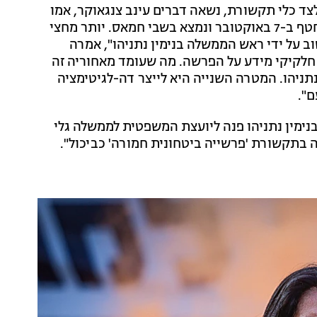
צד כלי תקשורת, נשאה דברים עינב צנגאוקר, אמו
של החטוף מתן צנגאוקר. "אדוני השופט, מתן הבן שלי נחטף ב-7 באוקטובר ונמצא בשבי חמאס. יותר מחצי
 על ידי ראש הממשלה בנימין נתניהו", אמרה
חלקיקי מידע על הפרשה. מה שעומד מאחוריה זה
ניהו. המטרה השנייה היא לייצר דה-לגיטימציה
ם".
נימין נתניהו פנה ליועצת המשפטית לממשלה גלי
תקשורת 'פרשייה ביטחונית חמורה' כביכול".