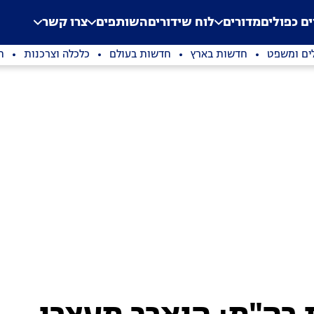
.
Application error: a clien
ים כפולים
מדורים
לוח שידורים
השותפים
צרו קשר
ים ומשפט
חדשות בארץ
חדשות בעולם
כלכלה וצרכנות
ת