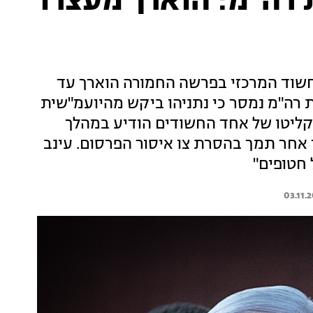
ה"מ: הוארך מעצרו
שוד המרכזי בפרשה החמורה הוארך עד
ת רה"מ נמסר כי נתניהו ביקש מהיועמ"שית
קליטו של אחד החשודים הודיע במהלך
 אחר תמך בהסרת צו איסור הפרסום. עינב
חטופים"
03.11.