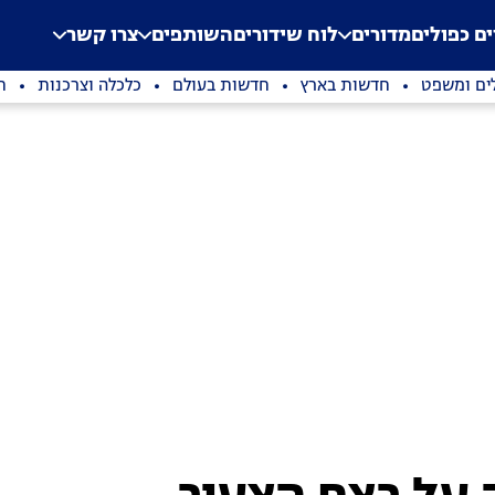
.
Application error: a clien
ים כפולים
מדורים
לוח שידורים
השותפים
צרו קשר
ים ומשפט
חדשות בארץ
חדשות בעולם
כלכלה וצרכנות
ת