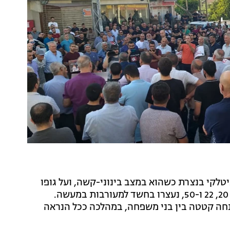
 לבית החולים האיטלקי בנצרת כשהוא במצב בינוני-קשה, ועל גופו
סימני דקירה. שלושה תשבי שכונת סאפפרה בנצרת, בני 20, 22 ו-50, נעצרו בחשד למעורבות במעשה.
תחה קטטה בין בני משפחה, במהלכה ככל הנראה