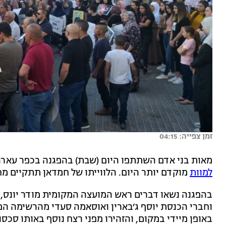
זמן צפייה: 04:15
מאות בני אדם השתתפו היום (שבת) בהפגנה בכפר עארה
למוות
מוקדם יותר היום. הלווייתו של חמדאן תתקיים מח
בהפגנה נשאו דברים ראש המועצה המקומית מודר יונס, 
וחברי הכנסת יוסף ג׳בארין ואוסאמה סעדי מהרשימה ה
באופן מיידי במקום, והזהירו מפני רצח נוסף באותו סכס