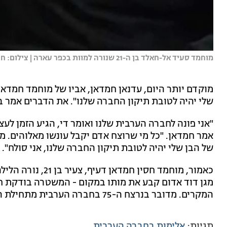
מוחמד סעיד אל-חאלד בן ה-21 שנורה למוות בכפר עארה | צילום: חדשות 13
מוקדם יותר היום, עדנאן חמדאן, אביו של מוחמד חמדאן,
שלי יהיה לטובת תיקון החברה שלנו". את הדברים אמר 
"אני פונה לחברה הערבית שלנו ואומר די, הגיע הזמן לע
אמר חמדאן. "כל מי שרוצח אדם יקבל עונשו מאלוהים. מ
של הבן שלי יהיה לטובת תיקון החברה שלנו, אני סולח".
כאמור, מוחמד חסין 
מגן דוד אדום קבע את מותו במקום - המשטרה בודקת ח
המקרים. מדובר בנרצח ה-75 בחברה הערבית מתחילת השנה.
תגיות:
אלימות בחברה הערבית