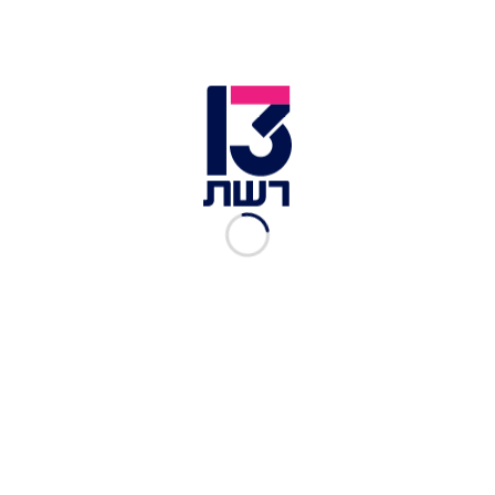
זה יפתח פתח גם למדינות אחרות.
עוד בחדשות 13:
מעצר הישראלי בירדן: "לא צפוי להיות מקרה נעמה
יששכר"
"נעמה יששכר נמצאת בסיוט": כך נראים החיים בכלא
הרוסי
הפעיל שנפגש עם נעמה יששכר בכלא: "מצבה טוב,
היא עושה יוגה"